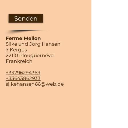
Senden
F
erme Mellon
Silke und Jörg Hansen
7 Kergus
22110 Plouguernével
Frankreich
+33296294369
+33643862933
silkehansen66@web.de